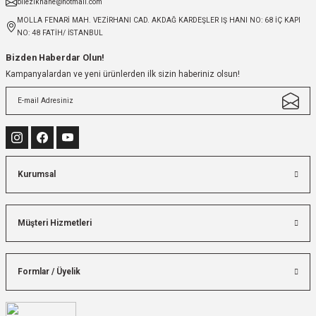
bilezikhane@hotmail.com
MOLLA FENARİ MAH. VEZİRHANI CAD. AKDAĞ KARDEŞLER IŞ HANI NO: 68 İÇ KAPI
NO: 48 FATİH/ İSTANBUL
Bizden Haberdar Olun!
Kampanyalardan ve yeni ürünlerden ilk sizin haberiniz olsun!
Kurumsal
Müşteri Hizmetleri
Formlar / Üyelik