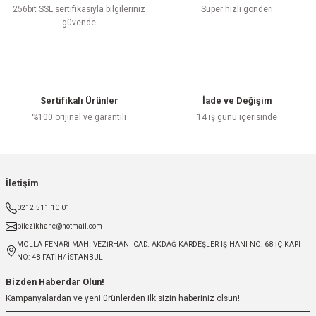
256bit SSL sertifikasıyla bilgileriniz
Süper hızlı gönderi
güvende
Sertifikalı Ürünler
İade ve Değişim
%100 orijinal ve garantili
14 iş günü içerisinde
İletişim
0212 511 10 01
bilezikhane@hotmail.com
MOLLA FENARİ MAH. VEZİRHANI CAD. AKDAĞ KARDEŞLER IŞ HANI NO: 68 İÇ KAPI
NO: 48 FATİH/ İSTANBUL
Bizden Haberdar Olun!
Kampanyalardan ve yeni ürünlerden ilk sizin haberiniz olsun!