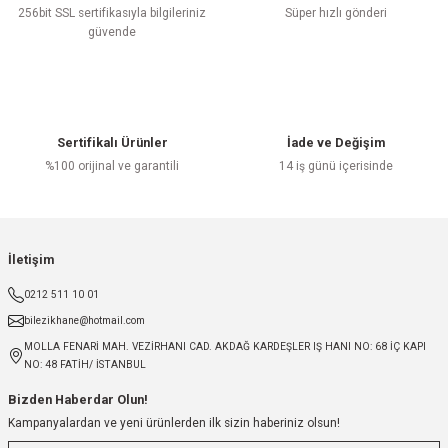
256bit SSL sertifikasıyla bilgileriniz
Süper hızlı gönderi
güvende
Sertifikalı Ürünler
İade ve Değişim
%100 orijinal ve garantili
14 iş günü içerisinde
İletişim
0212 511 10 01
bilezikhane@hotmail.com
MOLLA FENARİ MAH. VEZİRHANI CAD. AKDAĞ KARDEŞLER IŞ HANI NO: 68 İÇ KAPI
NO: 48 FATİH/ İSTANBUL
Bizden Haberdar Olun!
Kampanyalardan ve yeni ürünlerden ilk sizin haberiniz olsun!