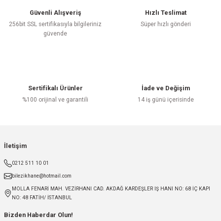
Güvenli Alışveriş
Hızlı Teslimat
256bit SSL sertifikasıyla bilgileriniz
Süper hızlı gönderi
güvende
Sertifikalı Ürünler
İade ve Değişim
%100 orijinal ve garantili
14 iş günü içerisinde
İletişim
0212 511 10 01
bilezikhane@hotmail.com
MOLLA FENARİ MAH. VEZİRHANI CAD. AKDAĞ KARDEŞLER IŞ HANI NO: 68 İÇ KAPI
NO: 48 FATİH/ İSTANBUL
Bizden Haberdar Olun!