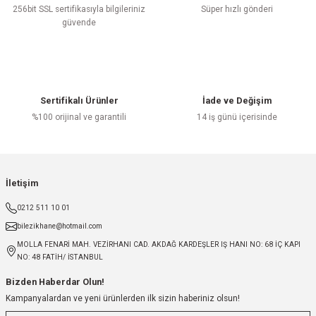
256bit SSL sertifikasıyla bilgileriniz
Süper hızlı gönderi
güvende
Sertifikalı Ürünler
İade ve Değişim
%100 orijinal ve garantili
14 iş günü içerisinde
İletişim
0212 511 10 01
bilezikhane@hotmail.com
MOLLA FENARİ MAH. VEZİRHANI CAD. AKDAĞ KARDEŞLER IŞ HANI NO: 68 İÇ KAPI
NO: 48 FATİH/ İSTANBUL
Bizden Haberdar Olun!
Kampanyalardan ve yeni ürünlerden ilk sizin haberiniz olsun!