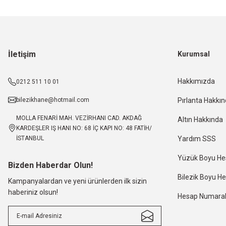
İletişim
Kurumsal
Hakkımızda
0212 511 10 01
bilezikhane@hotmail.com
Pırlanta Hakkı
MOLLA FENARİ MAH. VEZİRHANI CAD. AKDAĞ
Altın Hakkında
KARDEŞLER IŞ HANI NO: 68 İÇ KAPI NO: 48 FATİH/
İSTANBUL
Yardım SSS
Yüzük Boyu H
Bizden Haberdar Olun!
Bilezik Boyu 
Kampanyalardan ve yeni ürünlerden ilk sizin
haberiniz olsun!
Hesap Numaral