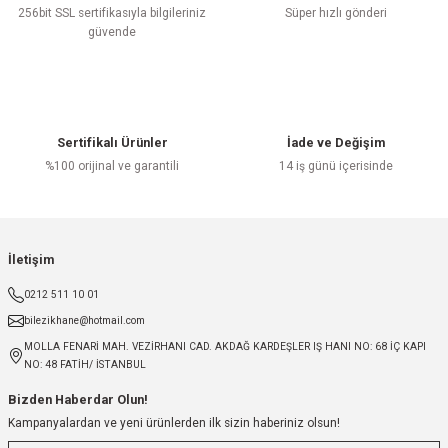
256bit SSL sertifikasıyla bilgileriniz
Süper hızlı gönderi
güvende
Sertifikalı Ürünler
İade ve Değişim
%100 orijinal ve garantili
14 iş günü içerisinde
İletişim
0212 511 10 01
bilezikhane@hotmail.com
MOLLA FENARİ MAH. VEZİRHANI CAD. AKDAĞ KARDEŞLER IŞ HANI NO: 68 İÇ KAPI
NO: 48 FATİH/ İSTANBUL
Bizden Haberdar Olun!
Kampanyalardan ve yeni ürünlerden ilk sizin haberiniz olsun!