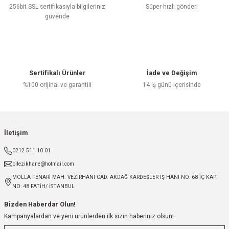
256bit SSL sertifikasıyla bilgileriniz
Süper hızlı gönderi
güvende
Sertifikalı Ürünler
İade ve Değişim
%100 orijinal ve garantili
14 iş günü içerisinde
İletişim
0212 511 10 01
bilezikhane@hotmail.com
MOLLA FENARİ MAH. VEZİRHANI CAD. AKDAĞ KARDEŞLER IŞ HANI NO: 68 İÇ KAPI
NO: 48 FATİH/ İSTANBUL
Bizden Haberdar Olun!
Kampanyalardan ve yeni ürünlerden ilk sizin haberiniz olsun!