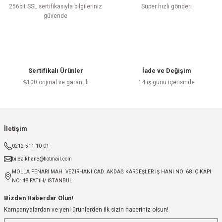
256bit SSL sertifikasıyla bilgileriniz
Süper hızlı gönderi
güvende
Sertifikalı Ürünler
İade ve Değişim
%100 orijinal ve garantili
14 iş günü içerisinde
İletişim
0212 511 10 01
bilezikhane@hotmail.com
MOLLA FENARİ MAH. VEZİRHANI CAD. AKDAĞ KARDEŞLER IŞ HANI NO: 68 İÇ KAPI
NO: 48 FATİH/ İSTANBUL
Bizden Haberdar Olun!
Kampanyalardan ve yeni ürünlerden ilk sizin haberiniz olsun!