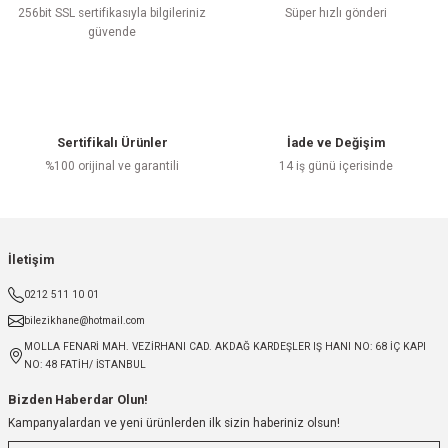
256bit SSL sertifikasıyla bilgileriniz
Süper hızlı gönderi
güvende
Sertifikalı Ürünler
İade ve Değişim
%100 orijinal ve garantili
14 iş günü içerisinde
İletişim
0212 511 10 01
bilezikhane@hotmail.com
MOLLA FENARİ MAH. VEZİRHANI CAD. AKDAĞ KARDEŞLER IŞ HANI NO: 68 İÇ KAPI
NO: 48 FATİH/ İSTANBUL
Bizden Haberdar Olun!
Kampanyalardan ve yeni ürünlerden ilk sizin haberiniz olsun!