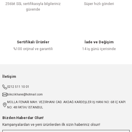
256bit SSL sertifikasıyla bilgileriniz
Süper hızlı gönderi
güvende
Sertifikalı Ürünler
İade ve Değişim
%100 orijinal ve garantili
14 iş günü içerisinde
İletişim
0212 511 10 01
bilezikhane@hotmail.com
MOLLA FENARİ MAH. VEZİRHANI CAD. AKDAĞ KARDEŞLER IŞ HANI NO: 68 İÇ KAPI
NO: 48 FATİH/ İSTANBUL
Bizden Haberdar Olun!
Kampanyalardan ve yeni ürünlerden ilk sizin haberiniz olsun!