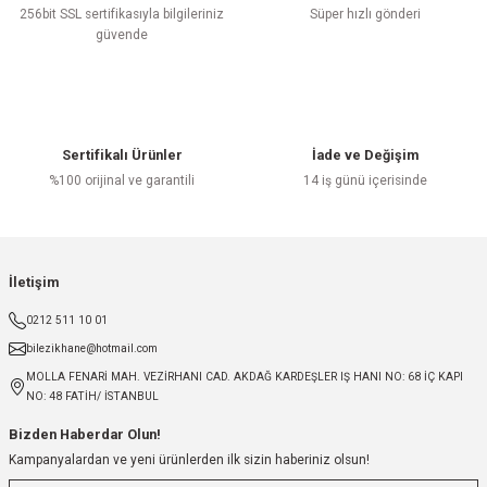
256bit SSL sertifikasıyla bilgileriniz
Süper hızlı gönderi
güvende
Sertifikalı Ürünler
İade ve Değişim
%100 orijinal ve garantili
14 iş günü içerisinde
İletişim
0212 511 10 01
bilezikhane@hotmail.com
MOLLA FENARİ MAH. VEZİRHANI CAD. AKDAĞ KARDEŞLER IŞ HANI NO: 68 İÇ KAPI
NO: 48 FATİH/ İSTANBUL
Bizden Haberdar Olun!
Kampanyalardan ve yeni ürünlerden ilk sizin haberiniz olsun!