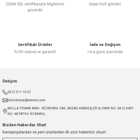
256bit SSL sertifikasıyla bilgileriniz
Süper hızlı gönderi
güvende
Sertifikalı Ürünler
İade ve Değişim
%100 orijinal ve garantili
14 iş günü içerisinde
İletişim
0212 511 10 01
bilezikhane@hotmail.com
MOLLA FENARİ MAH. VEZİRHANI CAD. AKDAĞ KARDEŞLER IŞ HANI NO: 68 İÇ KAPI
NO: 48 FATİH/ İSTANBUL
Bizden Haberdar Olun!
Kampanyalardan ve yeni ürünlerden ilk sizin haberiniz olsun!