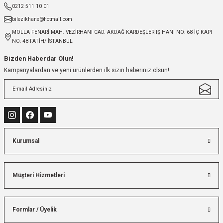
0212 511 10 01
bilezikhane@hotmail.com
MOLLA FENARİ MAH. VEZİRHANI CAD. AKDAĞ KARDEŞLER IŞ HANI NO: 68 İÇ KAPI
NO: 48 FATİH/ İSTANBUL
Bizden Haberdar Olun!
Kampanyalardan ve yeni ürünlerden ilk sizin haberiniz olsun!
Kurumsal
Müşteri Hizmetleri
Formlar / Üyelik