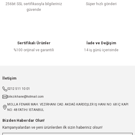
256bit SSL sertifikasıyla bilgileriniz
Süper hızlı gönderi
güvende
Sertifikalı Ürünler
İade ve Değişim
%100 orijinal ve garantili
14 iş günü içerisinde
İletişim
0212 511 10 01
bilezikhane@hotmail.com
MOLLA FENARİ MAH. VEZİRHANI CAD. AKDAĞ KARDEŞLER IŞ HANI NO: 68 İÇ KAPI
NO: 48 FATİH/ İSTANBUL
Bizden Haberdar Olun!
Kampanyalardan ve yeni ürünlerden ilk sizin haberiniz olsun!