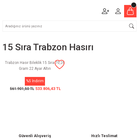
15 Sıra Trabzon Hasırı
Trabzon Hasır Bileklik 15 Sıra 70,26
Gram 22 Ayar Altın
%5 İndirim
533.806,43 TL
561.901,50 TL
Güvenli Alışveriş
Hızlı Teslimat