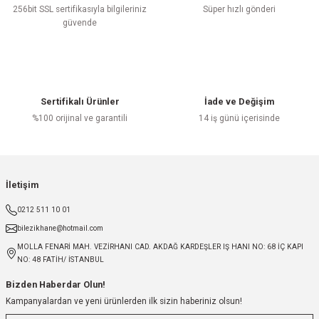
256bit SSL sertifikasıyla bilgileriniz
Süper hızlı gönderi
güvende
Sertifikalı Ürünler
İade ve Değişim
%100 orijinal ve garantili
14 iş günü içerisinde
İletişim
0212 511 10 01
bilezikhane@hotmail.com
MOLLA FENARİ MAH. VEZİRHANI CAD. AKDAĞ KARDEŞLER IŞ HANI NO: 68 İÇ KAPI
NO: 48 FATİH/ İSTANBUL
Bizden Haberdar Olun!
Kampanyalardan ve yeni ürünlerden ilk sizin haberiniz olsun!