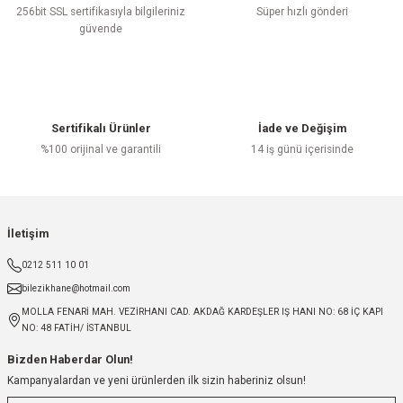
256bit SSL sertifikasıyla bilgileriniz
Süper hızlı gönderi
güvende
Sertifikalı Ürünler
İade ve Değişim
%100 orijinal ve garantili
14 iş günü içerisinde
İletişim
0212 511 10 01
bilezikhane@hotmail.com
MOLLA FENARİ MAH. VEZİRHANI CAD. AKDAĞ KARDEŞLER IŞ HANI NO: 68 İÇ KAPI
NO: 48 FATİH/ İSTANBUL
Bizden Haberdar Olun!
Kampanyalardan ve yeni ürünlerden ilk sizin haberiniz olsun!