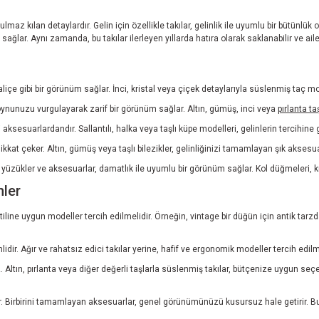
maz kılan detaylardır. Gelin için özellikle takılar, gelinlik ile uyumlu bir bütünl
ağlar. Aynı zamanda, bu takılar ilerleyen yıllarda hatıra olarak saklanabilir ve aile 
kraliçe gibi bir görünüm sağlar. İnci, kristal veya çiçek detaylarıyla süslenmiş taç mod
oynunuzu vurgulayarak zarif bir görünüm sağlar. Altın, gümüş, inci veya
pırlanta ta
aksesuarlardandır. Sallantılı, halka veya taşlı küpe modelleri, gelinlerin tercihine gö
ikkat çeker. Altın, gümüş veya taşlı bilezikler, gelinliğinizi tamamlayan şık aksesua
üzükler ve aksesuarlar, damatlık ile uyumlu bir görünüm sağlar. Kol düğmeleri, krav
nler
ine uygun modeller tercih edilmelidir. Örneğin, vintage bir düğün için antik tarzda 
dir. Ağır ve rahatsız edici takılar yerine, hafif ve ergonomik modeller tercih edi
tın, pırlanta veya diğer değerli taşlarla süslenmiş takılar, bütçenize uygun seçen
dır. Birbirini tamamlayan aksesuarlar, genel görünümünüzü kusursuz hale getirir. 