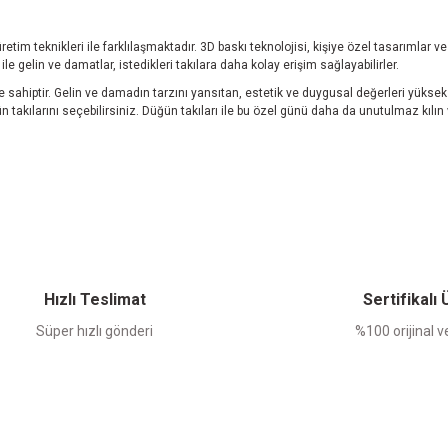
retim teknikleri ile farklılaşmaktadır. 3D baskı teknolojisi, kişiye özel tasarımlar 
ile gelin ve damatlar, istedikleri takılara daha kolay erişim sağlayabilirler.
 sahiptir. Gelin ve damadın tarzını yansıtan, estetik ve duygusal değerleri yüks
akılarını seçebilirsiniz. Düğün takıları ile bu özel günü daha da unutulmaz kılın ve
Hızlı Teslimat
Sertifikalı
Süper hızlı gönderi
%100 orijinal ve