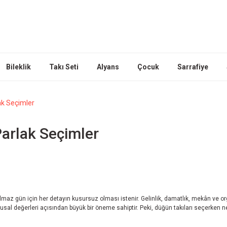
Bileklik
Takı Seti
Alyans
Çocuk
Sarrafiye
lak Seçimler
Parlak Seçimler
maz gün için her detayın kusursuz olması istenir. Gelinlik, damatlık, mekân ve or
al değerleri açısından büyük bir öneme sahiptir. Peki, düğün takıları seçerken ne