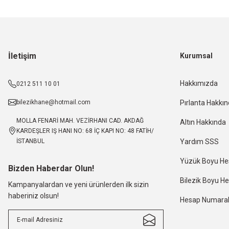
İletişim
Kurumsal
Hakkımızda
0212 511 10 01
bilezikhane@hotmail.com
Pırlanta Hakkı
MOLLA FENARİ MAH. VEZİRHANI CAD. AKDAĞ
Altın Hakkında
KARDEŞLER IŞ HANI NO: 68 İÇ KAPI NO: 48 FATİH/
İSTANBUL
Yardım SSS
Yüzük Boyu H
Bizden Haberdar Olun!
Bilezik Boyu 
Kampanyalardan ve yeni ürünlerden ilk sizin
haberiniz olsun!
Hesap Numaral