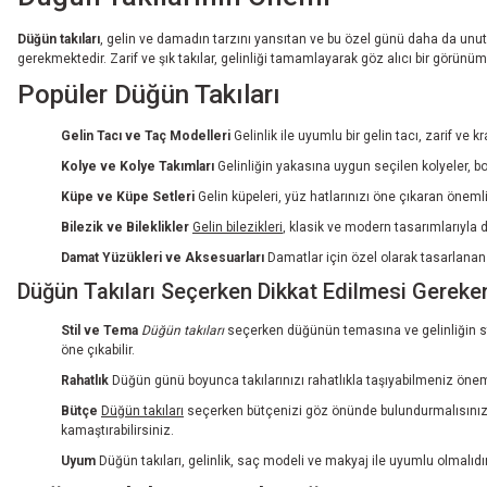
Düğün takıları
, gelin ve damadın tarzını yansıtan ve bu özel günü daha da unutul
gerekmektedir. Zarif ve şık takılar, gelinliği tamamlayarak göz alıcı bir görünüm s
Popüler Düğün Takıları
Gelin Tacı ve Taç Modelleri
Gelinlik ile uyumlu bir gelin tacı, zarif ve 
Kolye ve Kolye Takımları
Gelinliğin yakasına uygun seçilen kolyeler, b
Küpe ve Küpe Setleri
Gelin küpeleri, yüz hatlarınızı öne çıkaran önemli 
Bilezik ve Bileklikler
Gelin bilezikleri
, klasik ve modern tasarımlarıyla d
Damat Yüzükleri ve Aksesuarları
Damatlar için özel olarak tasarlanan y
Düğün Takıları Seçerken Dikkat Edilmesi Gereke
Stil ve Tema
Düğün takıları
seçerken düğünün temasına ve gelinliğin stil
öne çıkabilir.
Rahatlık
Düğün günü boyunca takılarınızı rahatlıkla taşıyabilmeniz önemli
Bütçe
Düğün takıları
seçerken bütçenizi göz önünde bulundurmalısınız. Al
kamaştırabilirsiniz.
Uyum
Düğün takıları, gelinlik, saç modeli ve makyaj ile uyumlu olmalı