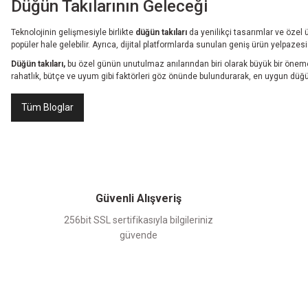
Düğün Takılarının Geleceği
Teknolojinin gelişmesiyle birlikte
düğün takıları
da yenilikçi tasarımlar ve özel ü
popüler hale gelebilir. Ayrıca, dijital platformlarda sunulan geniş ürün yelpazesi 
Düğün takıları,
bu özel günün unutulmaz anılarından biri olarak büyük bir öneme
rahatlık, bütçe ve uyum gibi faktörleri göz önünde bulundurarak, en uygun düğün t
Tüm Bloglar
Güvenli Alışveriş
256bit SSL sertifikasıyla bilgileriniz
güvende