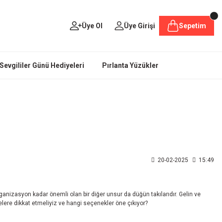
Üye Ol
Üye Girişi
Sepetim
Sevgililer Günü Hediyeleri
Pırlanta Yüzükler
20-02-2025
15:49
ganizasyon kadar önemli olan bir diğer unsur da düğün takılarıdır. Gelin ve
lere dikkat etmeliyiz ve hangi seçenekler öne çıkıyor?