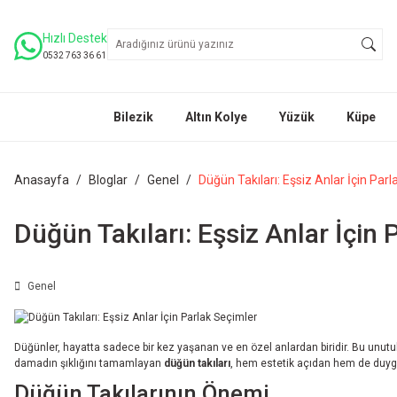
Hızlı Destek
0532 763 36 61
Bilezik
Altın Kolye
Yüzük
Küpe
Anasayfa
Bloglar
Genel
Düğün Takıları: Eşsiz Anlar İçin Par
Düğün Takıları: Eşsiz Anlar İçin 
Genel
Düğünler, hayatta sadece bir kez yaşanan ve en özel anlardan biridir. Bu unutul
damadın şıklığını tamamlayan
düğün takıları
, hem estetik açıdan hem de duygus
Düğün Takılarının Önemi