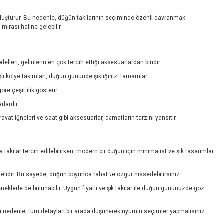
ük oluşturur. Bu nedenle, düğün takılarının seçiminde özenli davranmak
mirası haline gelebilir.
elleri, gelinlerin en çok tercih ettiği aksesuarlardan biridir.
şlı kolye takımları
, düğün gününde şıklığınızı tamamlar.
re çeşitlilik gösterir.
rlardır.
at iğneleri ve saat gibi aksesuarlar, damatların tarzını yansıtır.
takılar tercih edilebilirken, modern bir düğün için minimalist ve şık tasarımlar
lmelidir. Bu sayede, düğün boyunca rahat ve özgür hissedebilirsiniz.
eklerle de bulunabilir. Uygun fiyatlı ve şık takılar ile düğün gününüzde göz
Bu nedenle, tüm detayları bir arada düşünerek uyumlu seçimler yapmalısınız.